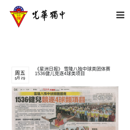
《星洲日报》 雪隆八独中球类团体赛
周五
1536健儿竞逐4球类项目
5月 29