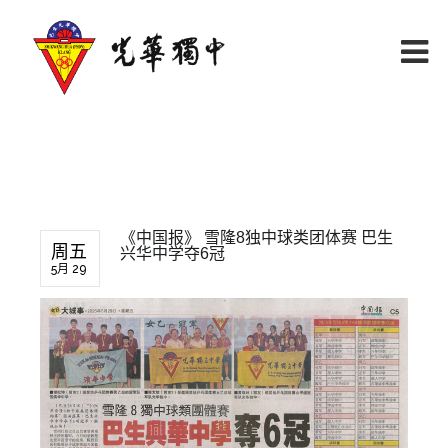
《中国报》 雪隆8独中球类团体赛 巴生
周五
兴华中学夺6冠
5月 29